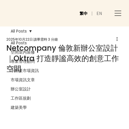
繁中
｜
EN
All Posts
2025年10月22日
讀畢需時 3 分鐘
All Posts
Netcompany 倫敦新辦公室設計
空間室內裝修
｜Oktra 打造靜謐高效的創意工作
專業管理顧問
空間
不動產市場資訊
市場資訊文章
辦公室設計
工作區規劃
建築美學