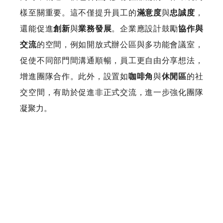
樣至關重要。這不僅提升員工的
滿意度
與
忠誠度
，
還能促進
創新
與
業務發展
。企業應設計鼓勵
協作與
交流
的空間，例如開放式辦公區與多功能會議室，
促使不同部門間溝通順暢，員工更自由分享想法，
增進團隊合作。此外，設置如
咖啡角
與
休閒區
的社
交空間，有助於促進非正式交流，進一步強化團隊
凝聚力。