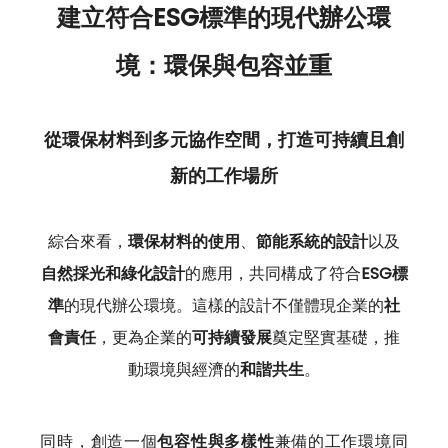
建立符合ESG標準的現代辦公環
境：環保與包容並重
從環保材料到多元協作空間，打造可持續且創
新的工作場所
綜合來看，
環保材料的使用
、
節能系統的設計
以及
自然採光和綠化設計
的應用，共同構成了符合
ESG標
準
的現代辦公環境。這樣的設計不僅體現企業的
社
會責任
，更為企業的
可持續發展
奠定堅實基礎，推
動環境與經濟的
和諧共生
。
同時，創造一個
包容性與多樣性
兼備的工作環境同