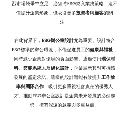
烈市場競爭中立足，必須將ESG納入業務策略，這不
僅提升企業形象，也吸引更多
投資者
與
顧客
的關
注。
在此背景下，
ESG辦公室設計
尤為重要。設計符合
ESG標準的辦公環境，不僅促進員工的
健康與福祉
，
同時減少企業對環境的負面影響。通過使用
環保材
料
、
節能系統
以及
綠化設計
，企業展示其對可持續
發展的堅定承諾。這樣的設計還能有效提升
工作效
率
與
團隊合作
，吸引更多重視社會責任的優秀人
才。推動ESG辦公室設計是企業未來發展的必然趨
勢，擁有深遠的意義與多重益處。