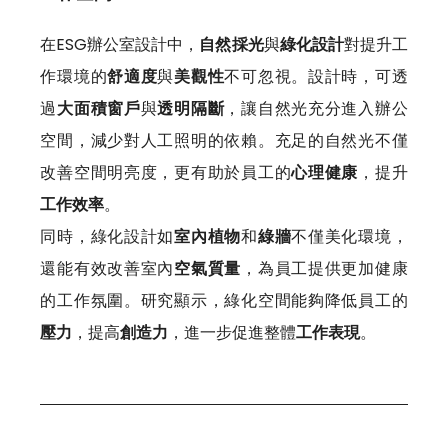
在ESG辦公室設計中，
自然採光
與
綠化設計
對提升工
作環境的
舒適度
與
美觀性
不可忽視。設計時，可透
過
大面積窗戶
與
透明隔斷
，讓自然光充分進入辦公
空間，減少對人工照明的依賴。充足的自然光不僅
改善空間明亮度，更有助於員工的
心理健康
，提升
工作效率
。
同時，綠化設計如
室內植物
和
綠牆
不僅美化環境，
還能有效改善室內
空氣質量
，為員工提供更加健康
的工作氛圍。研究顯示，綠化空間能夠降低員工的
壓力
，提高
創造力
，進一步促進整體
工作表現
。