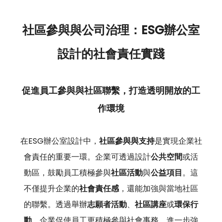
社區參與與公司治理：ESG辦公室
設計的社會責任實踐
促進員工參與與社區聯繫，打造透明開放的工
作環境
在ESG辦公室設計中，
社區參與與支持
是實現企業社
會責任的重要一環。企業可透過設計
公共空間
或活
動區，鼓勵員工積極參與
社區活動
與
公益項目
。這
不僅提升企業的
社會責任感
，還能加強與當地社區
的聯繫。透過舉辦
志願者活動
、
社區講座
或
環保行
動
，企業促使員工更積極參與社會事務，進一步強