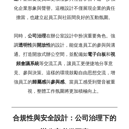
化企業形象與聲譽。這種設計不僅展現企業的責任
擔當，也建立起員工與社區間良好的互動氛圍。
同時，
公司治理
在辦公室設計中扮演重要角色。強
調
透明性
與
開放性
的設計，能促進員工的參與與溝
通。打造開放式辦公空間，並配備如
電子白板
和
視
頻會議系統
等交流工具，讓員工更便捷地分享意
見、參與決策。這樣的環境鼓勵自由思想交流，增
強員工的
歸屬感
與
參與感
。當員工感受到聲音被重
視，整體工作氛圍將更加積極向上。
合規性與安全設計：公司治理下的