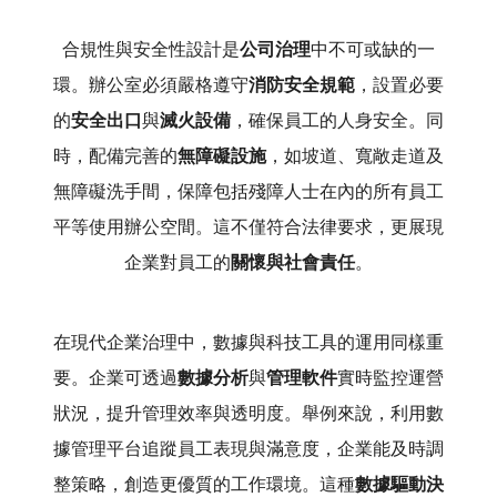
合規性與安全性設計是
公司治理
中不可或缺的一
環。辦公室必須嚴格遵守
消防安全規範
，設置必要
的
安全出口
與
滅火設備
，確保員工的人身安全。同
時，配備完善的
無障礙設施
，如坡道、寬敞走道及
無障礙洗手間，保障包括殘障人士在內的所有員工
平等使用辦公空間。這不僅符合法律要求，更展現
企業對員工的
關懷與社會責任
。
在現代企業治理中，數據與科技工具的運用同樣重
要。企業可透過
數據分析
與
管理軟件
實時監控運營
狀況，提升管理效率與透明度。舉例來說，利用數
據管理平台追蹤員工表現與滿意度，企業能及時調
整策略，創造更優質的工作環境。這種
數據驅動決