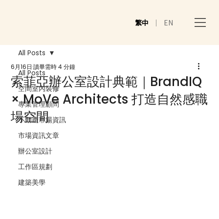
繁中
｜
EN
All Posts
6月16日
讀畢需時 4 分鐘
All Posts
索菲亞辦公室設計典範｜BrandIQ
空間室內裝修
× MoVe Architects 打造自然感職
專業管理顧問
場空間
不動產市場資訊
市場資訊文章
辦公室設計
工作區規劃
建築美學