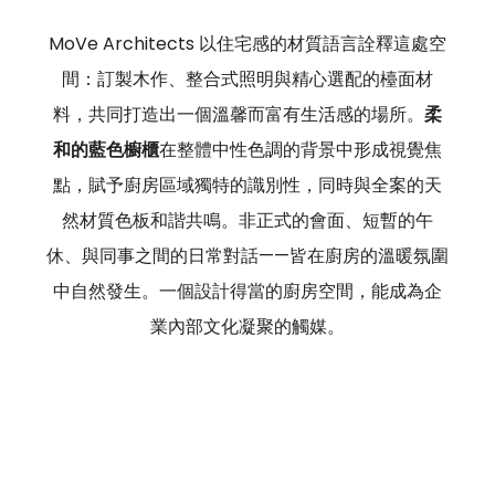
MoVe Architects 以住宅感的材質語言詮釋這處空
間：訂製木作、整合式照明與精心選配的檯面材
料，共同打造出一個溫馨而富有生活感的場所。
柔
和的藍色櫥櫃
在整體中性色調的背景中形成視覺焦
點，賦予廚房區域獨特的識別性，同時與全案的天
然材質色板和諧共鳴。非正式的會面、短暫的午
休、與同事之間的日常對話——皆在廚房的溫暖氛圍
中自然發生。一個設計得當的廚房空間，能成為企
業內部文化凝聚的觸媒。