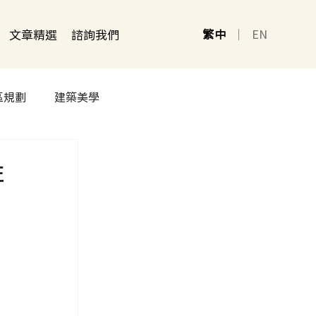
文章精選
諮詢我們
繁中
｜
EN
區規劃
建築美學
性