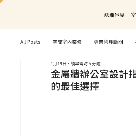
認識邑易
室
All Posts
空間室內裝修
專業管理顧問
1月19日
讀畢需時 5 分鐘
金屬牆辦公室設計
的最佳選擇