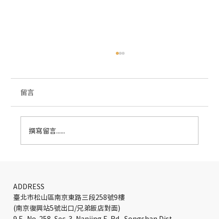
留言
撰寫留言......
Plant 辦公室設計：Hanging Gardens of
Basingstoke 再生案例
ADDRESS
臺北市松山區南京東路三段258號9樓
(南京復興站5號出口/兄弟飯店對面)
9 F., No. 258, Sec. 3, Nanjing E. Rd., Songshan Dist.,