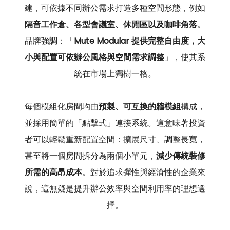
建，可依據不同辦公需求打造多種空間形態，例如
隔音工作倉、各型會議室、休閒區以及咖啡角落
。
品牌強調：「
Mute Modular 提供完整自由度，大
小與配置可依辦公風格與空間需求調整
」，使其系
統在市場上獨樹一格。
每個模組化房間均由
預製、可互換的牆模組
構成，
並採用簡單的「點擊式」連接系統。這意味著投資
者可以輕鬆重新配置空間：擴展尺寸、調整長寬，
甚至將一個房間拆分為兩個小單元，
減少傳統裝修
所需的高昂成本
。對於追求彈性與經濟性的企業來
說，這無疑是提升辦公效率與空間利用率的理想選
擇。