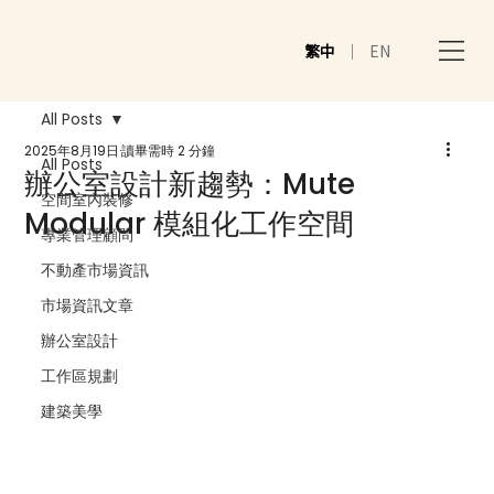
繁中
｜
EN
All Posts
2025年8月19日
讀畢需時 2 分鐘
All Posts
辦公室設計新趨勢：Mute
空間室內裝修
Modular 模組化工作空間
專業管理顧問
不動產市場資訊
市場資訊文章
辦公室設計
工作區規劃
建築美學