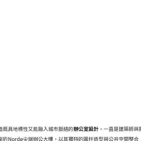
造既具地標性又能融入城市脈絡的
辦公室設計
，一直是建築師與
的Nordø尖端辦公大樓，以其獨特的圓柱造型與公共空間整合