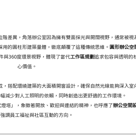
位階差異，角落辦公室因為擁有雙面採光與開闊視野，通常被視
端採用的圓柱形建築量體，徹底顛覆了這種傳統思維。
圓形辦公空
件與360度環景視野，體現了當代
工作區規劃
追求包容與透明的
心價值。
成，搭配環繞建築的大面積開窗設計，確保自然光線能夠深入室
大幅減少對人工照明的依賴，同時創造出更舒適的工作環境。
為「現代燈塔」，象徵著開放、歡迎與連結的精神，也呼應了
辦公空間
中強調員工福祉與社區互動的方向。