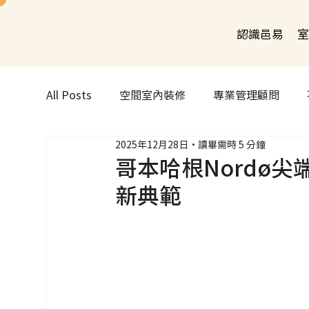
認識邑易
室
All Posts
空間室內裝修
專業管理顧問
2025年12月28日
讀畢需時 5 分鐘
哥本哈根Nordø
新典範