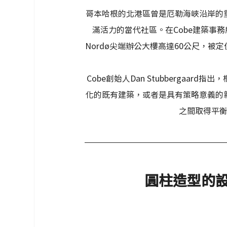
哥本哈根的北港區曾是厄勒海峽沿岸的
滿活力的當代社區。在Cobe建築事
Nordø尖端辦公大樓高達60公尺，
Cobe創始人Dan Stubberga
化的既有建築，或者是具有策略意義的
之間取得平
圓柱造型的