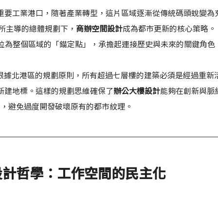
重要工業港口，隨著產業轉型，這片區域逐漸從傳統碼頭蛻變為
務所主導的總體規劃下，
商辦空間設計
成為都市更新的核心策略。
被定位為整個區域的「錨定點」，承擔起連接歷史與未來的關鍵角色
ard指出，根據北港區的規劃原則，所有超過七層樓的建築必須是經過重新
新建地標。這樣的規劃思維確保了
辦公大樓設計
能夠在創新與脈
衡，避免過度開發破壞原有的都市紋理。
設計哲學：工作空間的民主化