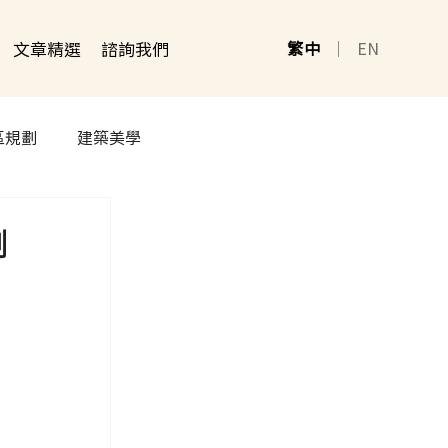
文章精選
諮詢我們
繁中
｜
EN
區規劃
建築美學
創