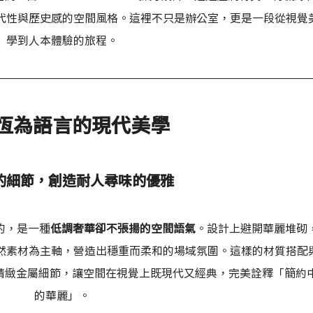
代性與歷史感的空間風格。這裡不只是辦公室，更是一段從視覺
學到人本體驗的旅程。
恆為語言的現代美學
的細節，創造耐人尋味的優雅
到的，是一種
低調奢華卻不張揚的空間語氣
。設計上避開華麗堆砌
然素材為主軸，營造出穩重而柔和的場域氛圍。這樣的材質搭配
精緻金屬細節，讓空間在視覺上既現代又經典，完美詮釋「簡約
的華麗」。