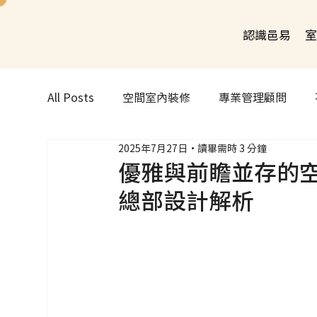
認識邑易
室
All Posts
空間室內裝修
專業管理顧問
2025年7月27日
讀畢需時 3 分鐘
優雅與前瞻並存的空間
總部設計解析