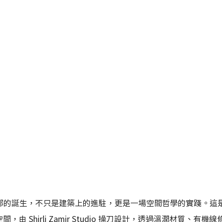
部的誕生，不只是建築上的進駐，更是一場空間哲學的實踐。這是
間，由 Shirli Zamir Studio 操刀設計，透過溫潤材質、有機線