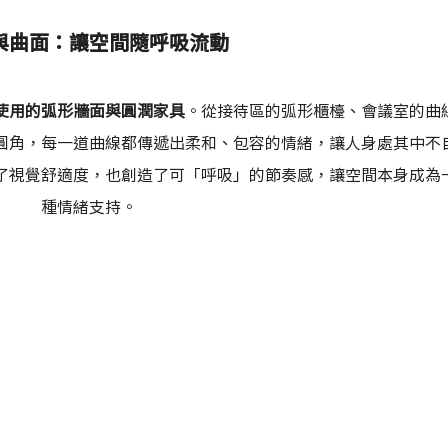
與曲面：讓空間隨呼吸流動
使用的弧形牆面與圓潤家具
。從接待區的弧形櫃檯、會議室的曲
圓角，每一道曲線都傳遞出柔和、包容的情緒，讓人身處其中不
了視覺舒適度，也創造了可「呼吸」的節奏感，讓空間本身成為
種情緒支持。