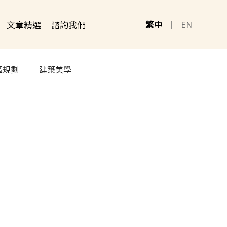
文章精選
諮詢我們
繁中
｜
EN
區規劃
建築美學
甘