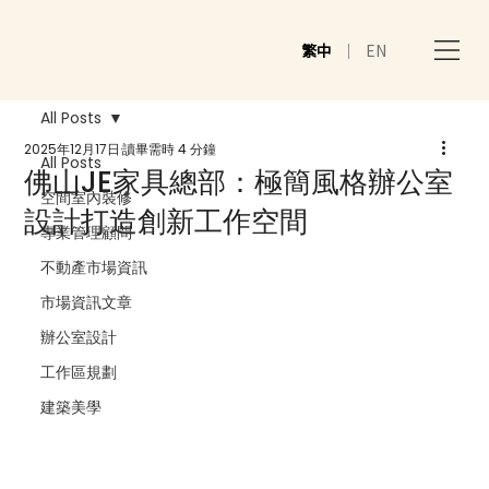
繁中
｜
EN
All Posts
2025年12月17日
讀畢需時 4 分鐘
All Posts
佛山JE家具總部：極簡風格辦公室
空間室內裝修
設計打造創新工作空間
專業管理顧問
不動產市場資訊
市場資訊文章
辦公室設計
工作區規劃
建築美學