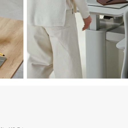
升降桌｜Standing Desks