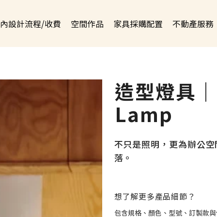
內設計流程/收費
空間作品
家具採購配置
不動產服務
造型燈具｜ D
Lamp
不只是照明，更為辦公空
落。
想了解更多產品細節？
包含規格、顏色、型號、訂製款與