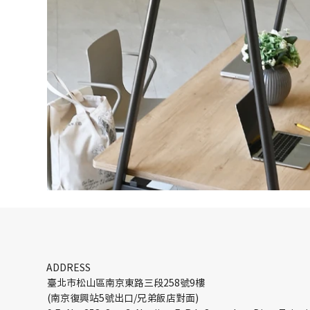
ADDRESS
複合式多功能桌 | Workstations
臺北市松山區南京東路三段258號9樓
(南京復興站5號出口/兄弟飯店對面)