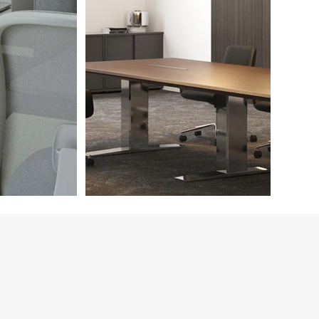
會議桌｜Conference Table