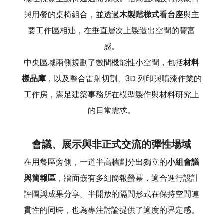
與用餐的桌椅組合，並透過
木製階梯式看台座
與主
要工作區相連，在垂直層次上製造出空間的豐富
感。
中央區域兩側規劃了數間機能性小空間，包括
材料
樣品庫
，以及整合雷射切割、3D 列印與噴漆作業的
工作房，滿足建築事務所在模型製作與材料研究上
的日常需求。
會議、展示與非正式交流的彈性場域
在用餐區旁側，一道半高牆劃分出獨立的
小組會議
與簡報區
，牆面嵌有多組簡報螢幕，適合進行設計
評圖與成果分享。半開放的隔間形式在保持空間連
貫性的同時，也為專注討論提供了適度的界定感。