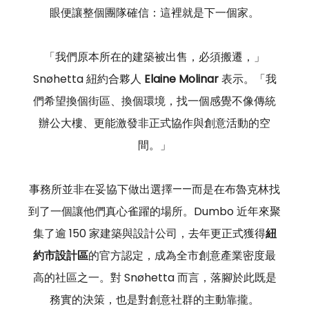
眼便讓整個團隊確信：這裡就是下一個家。
「我們原本所在的建築被出售，必須搬遷，」
Snøhetta 紐約合夥人 
Elaine Molinar
 表示。「我
們希望換個街區、換個環境，找一個感覺不像傳統
辦公大樓、更能激發非正式協作與創意活動的空
間。」
事務所並非在妥協下做出選擇——而是在布魯克林找
到了一個讓他們真心雀躍的場所。Dumbo 近年來聚
集了逾 150 家建築與設計公司，去年更正式獲得
紐
約市設計區
的官方認定，成為全市創意產業密度最
高的社區之一。對 Snøhetta 而言，落腳於此既是
務實的決策，也是對創意社群的主動靠攏。