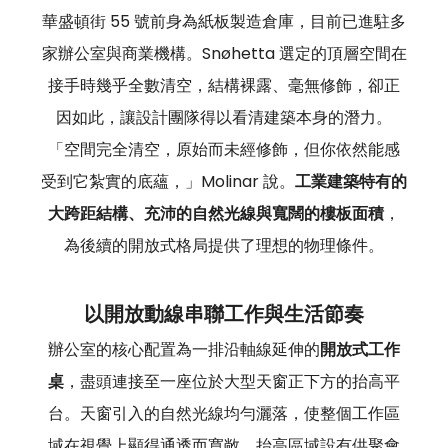
華盛頓街 55 號前身為紙板製造倉庫，目前已進駐多
家辦公室與商業機構。Snøhetta 選定的頂層空間在
接手時幾乎全數清空，結構裸露、毫無修飾，卻正
因如此，讓設計團隊得以看清建築本身的潛力。
「空間完全清空，原始而未經修飾，但你依然能感
受到它紮實的底蘊，」Molinar 說。
工業建築特有的
大跨距結構、充沛的自然光線與寬闊的樓板面積
，
為後續的開放式格局提供了理想的物理條件。
以開放動線串聯工作與生活節奏
辦公室的核心配置為一排沿軸線延伸的
開放式工作
桌
，盡頭連接至一座位於大型天窗正下方的抬高平
台。天窗引入的自然光線均勻灑落，使整個工作區
域在視覺上顯得通透而寬敞。抬高區域設有供聚會