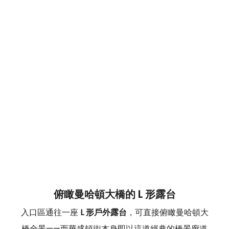
俯瞰曼哈頓大橋的 L 形露台
入口區通往一座 
L 形戶外露台
，可直接俯瞰曼哈頓大
橋全景——而華盛頓街本身即以這道經典的橋景廊道