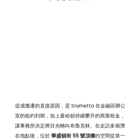
促成搬遷的直接原因，是 Snøhetta 在金融區辦公
室的租約到期，加上曼哈頓持續攀升的商業租金，
讓事務所決定將目光轉向布魯克林。在走訪多個潛
在地點後，位於 
華盛頓街 55 號頂樓
的空間從第一