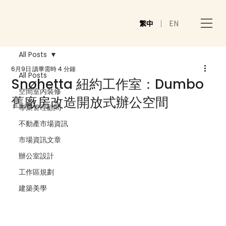
繁中
｜
EN
All Posts
6月9日
讀畢需時 4 分鐘
All Posts
Snøhetta 紐約工作室：Dumbo
空間室內裝修
舊廠房改造開放式辦公空間
專業管理顧問
不動產市場資訊
市場資訊文章
辦公室設計
工作區規劃
建築美學