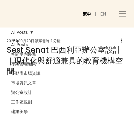
繁中
｜
EN
All Posts
2025年10月28日
讀畢需時 2 分鐘
All Posts
Sest Senat 巴西利亞辦公室設計
空間室內裝修
｜現代化與舒適兼具的教育機構空
專業管理顧問
間
不動產市場資訊
市場資訊文章
辦公室設計
工作區規劃
建築美學