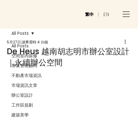
繁中
｜
EN
All Posts
5月27日
讀畢需時 4 分鐘
All Posts
De Heus 越南胡志明市辦公室設計
空間室內裝修
｜永續辦公空間
專業管理顧問
不動產市場資訊
市場資訊文章
辦公室設計
工作區規劃
建築美學