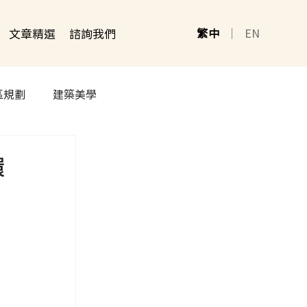
文章精選
諮詢我們
繁中
｜
EN
區規劃
建築美學
環