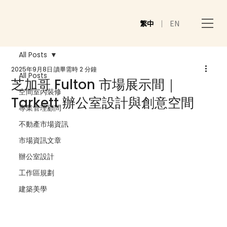
繁中
｜
EN
All Posts
2025年9月8日
讀畢需時 2 分鐘
All Posts
芝加哥 Fulton 市場展示間｜
空間室內裝修
Tarkett 辦公室設計與創意空間
專業管理顧問
不動產市場資訊
市場資訊文章
辦公室設計
工作區規劃
建築美學