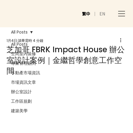
繁中
｜
EN
All Posts
1月4日
讀畢需時 4 分鐘
All Posts
芝加哥 FBRK Impact House 辦公
空間室內裝修
室設計案例｜金繼哲學創意工作空
專業管理顧問
間
不動產市場資訊
市場資訊文章
辦公室設計
工作區規劃
建築美學