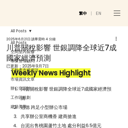
繁中
｜
EN
All Posts
2025年6月21日
讀畢需時 4 分鐘
All Posts
川普關稅影響 世銀調降全球近7成
空間室內裝修
國家經濟預測
專業管理顧問
已更新：
2025年9月7日
不動產市場資訊
Weekly News Highlight
市場資訊文章
辦公室設計
川普關稅影響 世銀調降全球近7成國家經濟預
工作區規劃
測 
建築美學
冠德 跨足小型辦公市場 
共享辦公室商機香 建商搶進 
台泥出售桃園蘆竹土地 處分利益6.5億元