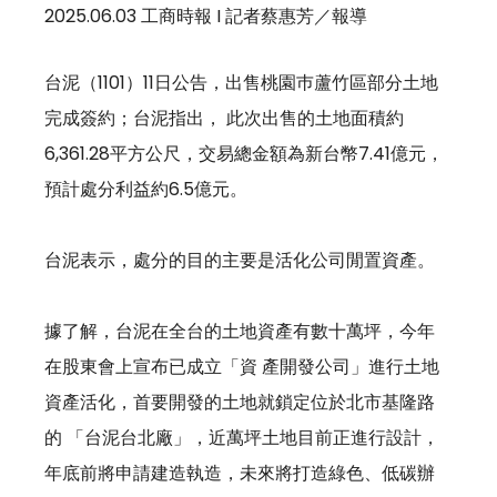
2025.06.03 工商時報 I 記者蔡惠芳／報導
台泥（1101）11日公告，出售桃園巿蘆竹區部分土地
完成簽約；台泥指出， 此次出售的土地面積約
6,361.28平方公尺，交易總金額為新台幣7.41億元， 
預計處分利益約6.5億元。 
台泥表示，處分的目的主要是活化公司閒置資產。 
據了解，台泥在全台的土地資產有數十萬坪，今年
在股東會上宣布已成立「資 產開發公司」進行土地
資產活化，首要開發的土地就鎖定位於北市基隆路
的 「台泥台北廠」，近萬坪土地目前正進行設計，
年底前將申請建造執造，未來將打造綠色、低碳辦