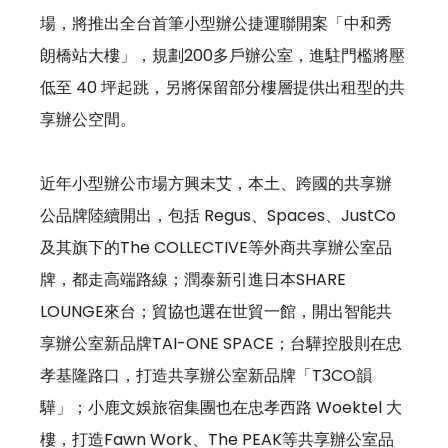
場，將推出全台首筆小型辦公捷運聯開案「中和秀
朗橋站大樓」，規劃200多戶辦公室，進駐門檻將壓
低至 40 坪起跳，另將保留部分樓層提供出租型的共
享辦公空間。 
近年小型辦公市場方興未艾，本土、跨國的共享辦
公品牌陸續開出，包括 Regus、Spaces、JustCo 
及其旗下的The COLLECTIVE等外商共享辦公室品 
牌，都走高端路線；潤泰新引進日本SHARE 
LOUNGE來台；貿協也選在世貿一館，開出智能共
享辦公室新品牌TAI-ONE SPACE；台驊控股則在忠
孝基隆路口，打造共享辦公室新品牌「T3CO韻
驊」；小鹿文娛旅宿集團也在忠孝西路 Woektel 大
樓，打造Fawn Work、The PEAK等共享辦公室品