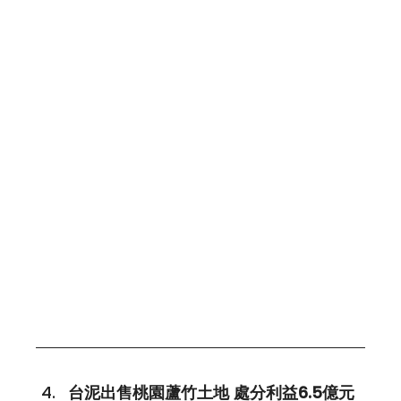
台泥出售桃園蘆竹土地 處分利益6.5億元