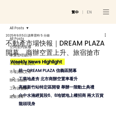
繁中
｜
EN
All Posts
2025年9月5日
讀畢需時 5 分鐘
All Posts
不動產市場快報｜DREAM PLAZA
空間室內裝修
開幕、商辦空置上升、旅宿搶市
專業管理顧問
Weekly News Highlight  
不動產市場資訊
統一DREAM PLAZA 信義區開幕
市場資訊文章
工業地產夯 北市商辦空置率看升
辦公室設計
高鐵新竹站特定區開發 舉辦一階動土典禮
工作區規劃
台中水湳經貿段6、8地號地上權招商 兩大百貨
建築美學
龍頭現身