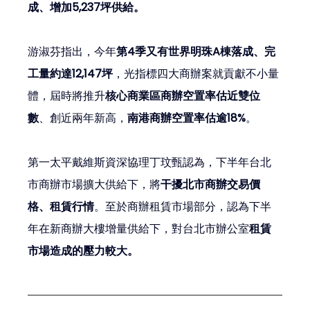
成、增加5,237坪供給。
游淑芬指出，今年
第4季又有世界明珠A棟落成、完
工量約達12,147坪
，光指標四大商辦案就貢獻不小量
體，屆時將推升
核心商業區商辦空置率估近雙位
數
、創近兩年新高，
南港商辦空置率估逾18%
。
第一太平戴維斯資深協理丁玟甄認為，下半年台北
市商辦市場擴大供給下，將
干擾北市商辦交易價
格、租賃行情
。至於商辦租賃市場部分，認為下半
年在新商辦大樓增量供給下，對台北市辦公室
租賃
市場造成的壓力較大。