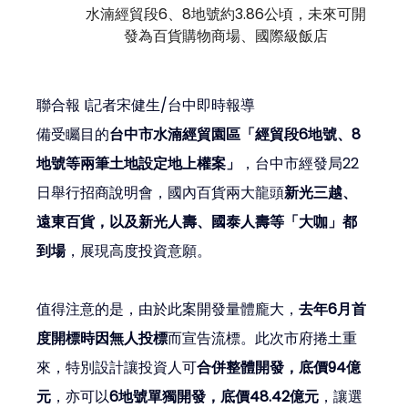
水湳經貿段6、8地號約3.86公頃，未來可開
發為百貨購物商場、國際級飯店
聯合報 I記者宋健生/台中即時報導
備受
矚目的
台中市水湳經貿園區「經貿段6地號、8
地號等兩筆土地設定地上權案」
，台中市經發局22
日舉行招商說明會，國內百貨兩大龍頭
新光三越、
遠東百貨，以及新光人壽、國泰人壽等「大咖」都
到場
，展現高度投資意願。
值得注意的是，由於此案開發量體龐大，
去年6月首
度開標時因無人投標
而宣告流標。此次市府捲土重
來，特別設計讓投資人可
合併整體開發，底價94億
元
，亦可以
6地號單獨開發，底價48.42億元
，讓選