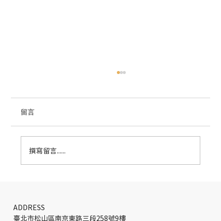
留言
撰寫留言......
關稅戰衝擊大 大摩下修台灣GDP成長、估
央行年底前降息
ADDRESS
臺北市松山區南京東路三段258號9樓