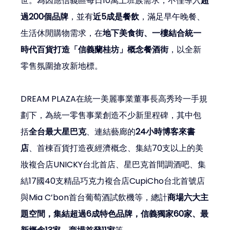
世。為因應信義區每日10萬上班族需求，不僅導入
超
過200個品牌
，並有
近5成是餐飲
，滿足早午晚餐、
生活休閒購物需求，在
地下美食街、一樓結合統一
時代百貨打造「信義蘭桂坊」概念餐酒街
，以全新
零售氛圍搶攻新地標。
DREAM PLAZA在統一美麗事業董事長高秀玲一手規
劃下，為統一零售事業創造不少新里程碑，其中包
括
全台最大星巴克
、連結藝廊的
24小時博客來書
店
、首棟百貨打造夜經濟概念、集結70支以上的美
妝複合店UNICKY台北首店、星巴克首間調酒吧、集
結17國40支精品巧克力複合店CupiCho台北首號店
與Mia C’bon首台葡萄酒試飲機等，總計
商場六大主
題空間，集結超過6成特色品牌，信義獨家60家、最