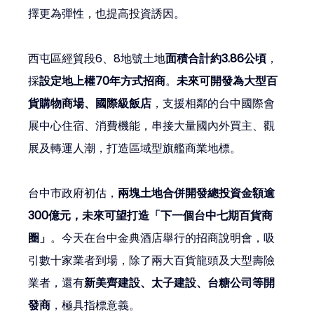
擇更為彈性，也提高投資誘因。
西屯區經貿段6、8地號土地
面積合計約3.86公頃
，
採
設定地上權70年方式招商
。
未來可開發為大型百
貨購物商場、國際級飯店
，支援相鄰的台中國際會
展中心住宿、消費機能，串接大量國內外買主、觀
展及轉運人潮，打造區域型旗艦商業地標。
台中市政府初估，
兩塊土地合併開發總投資金額逾
300億元，未來可望打造「下一個台中七期百貨商
圈」
。今天在台中金典酒店舉行的招商說明會，吸
引數十家業者到場，除了兩大百貨龍頭及大型壽險
業者，還有
新美齊建設、太子建設、台糖公司等開
發商
，極具指標意義。