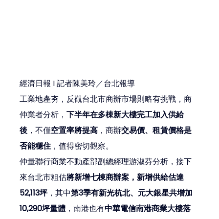
經濟日報 I 記者陳美玲／台北報導
工業地產夯，反觀台北市商辦市場則略有挑戰，商
仲業者分析，
下半年在多棟新大樓完工加入供給
後
，不僅
空置率將提高
，商辦
交易價、租賃價格是
否能穩住
，值得密切觀察。
仲量聯行商業不動產部副總經理游淑芬分析，接下
來台北市粗估
將新增七棟商辦案，新增供給估達
52,113坪
，其中
第3季有新光杭北、元大銀星共增加
10,290坪量體
，南港也有
中華電信南港商業大樓落