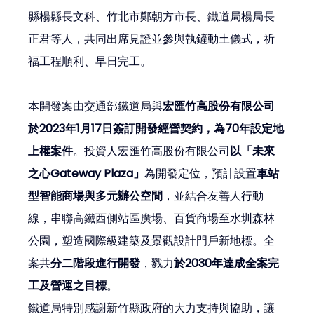
縣楊縣長文科、竹北市鄭朝方市長、鐵道局楊局長
正君等人，共同出席見證並參與執鏟動土儀式，祈
福工程順利、早日完工。
本開發案由交通部鐵道局與
宏匯竹高股份有限公司
於2023年1月17日簽訂開發經營契約，為70年設定地
上權案件
。投資人宏匯竹高股份有限公司
以「未來
之心Gateway Plaza」
為開發定位，預計設置
車站
型智能商場與多元辦公空間
，並結合友善人行動
線，串聯高鐵西側站區廣場、百貨商場至水圳森林
公園，塑造國際級建築及景觀設計門戶新地標。全
案共
分二階段進行開發
，戮力
於2030年達成全案完
工及營運之目標
。
鐵道局特別感謝新竹縣政府的大力支持與協助，讓