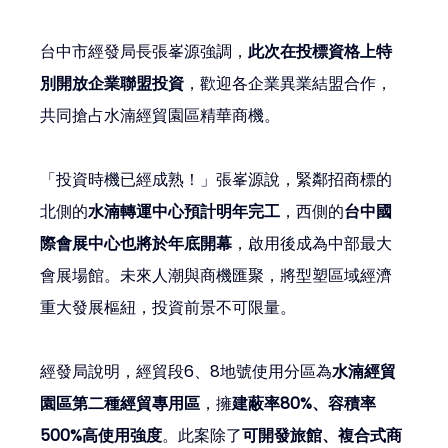
台中市經發局長張峯源強調，
此次在投標資格上特
別開放企業聯盟投資
，歡迎各企業異業結盟合作，
共同搶占水湳經貿園區精華商機。
「投資時機已經成熟！」張峯源說，緊鄰招商標的
北側的
水湳轉運中心預計明年完工
，西側的
台中國
際會展中心也將於年底開幕
，啟用後成為中部最大
會展場館。未來人潮與商機匯聚，將型塑區域經濟
重大發展樞紐，投資前景不可限量。
經發局說明，經貿段6、8地號使用分區為
水湳經貿
園區第二種經貿專用區
，擁
建蔽率80%、容積率
500%高使用強度
。此案除了
可開發旅館、複合式商