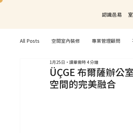
認識邑易
室
All Posts
空間室內裝修
專業管理顧問
1月25日
讀畢需時 4 分鐘
ÜÇGE 布爾薩辦
空間的完美融合