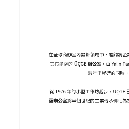
在全球商辦室內設計領域中，能夠將企
其布爾薩的 
ÜÇGE 辦公室
，由 Yalin T
週年里程碑的同時
從 1976 年的小型工作坊起步，ÜÇ
薩辦公室
將半個世紀的工業傳承轉化為