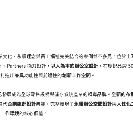
業文化、永續理念與員工福祉完美結合的案例並不多見。位於土
an + Partners 操刀設計，
以人為本的辦公室設計
，在慶祝品牌 50
，打造出兼具功能性與前瞻性的
創新工作空間
。
GE 已發展成為全球零售設備與儲存系統產業的領導品牌。
全新的布
當代
企業總部設計
典範，完整體現了
永續辦公空間設計
與
人性化
作環境
的核心價值。