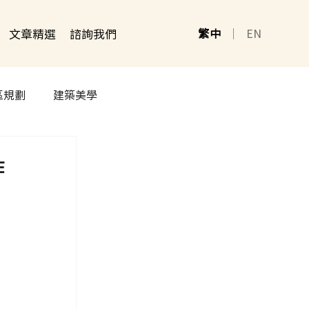
文章精選
諮詢我們
繁中
｜
EN
區規劃
建築美學
作