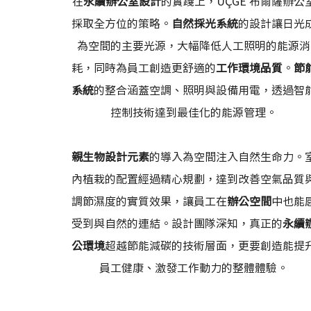
在
永續辦公室設計
的實踐上，ÜÇGE 布爾薩辦公
採取全方位的策略。
自然採光系統
的設計讓日光
為空間的主要光源，大幅降低人工照明的能源消
耗，同時為員工創造更舒適的
工作環境品質
。
節
系統
的整合涵蓋空調、照明與設備用電，透過智
控制技術達到最佳化的能源管理。
親生物設計元素
的導入為空間注入自然生命力。
內植栽的配置經過精心規劃，達到改善空氣品質
調節濕度的實質效果，讓員工在
辦公空間
中也能
受到與自然的連結。設計團隊深知，真正的
永續
公環境
超越節能減碳的技術層面，更要創造能提
員工健康、激發工作動力的整體體驗。